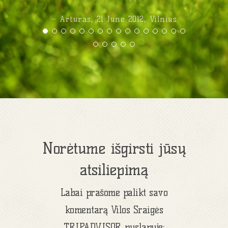
− Arturas, 21 June 2012, Vilnius
Norėtume išgirsti jūsų
atsiliepimą
Labai prašome palikt savo
komentarą Vilos Sraigės
TRIPADVISOR puslapyje: