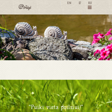
EN
LT
RU
Atsiliepimai
"Puiki vieta poilsiui!"