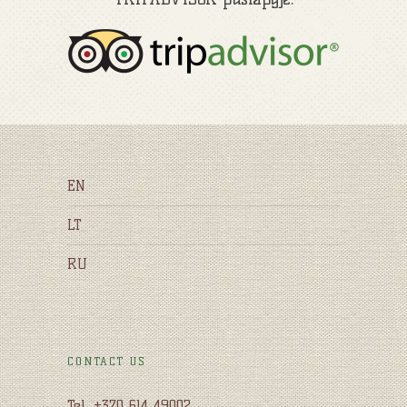
EN
LT
RU
CONTACT US
Tel. +370 614 49002