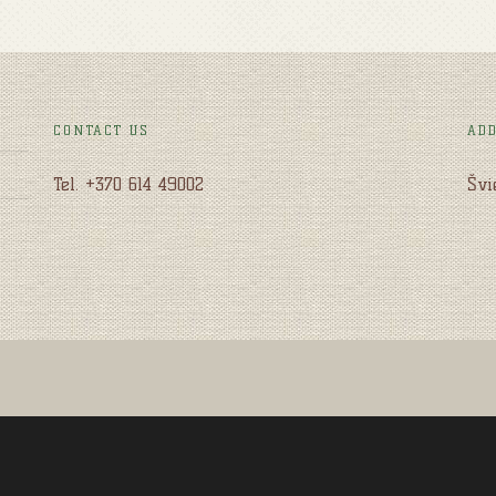
CONTACT US
AD
Tel. +370 614 49002
Švi